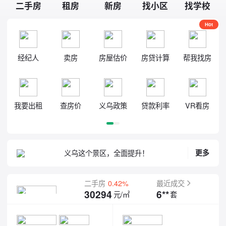
二手房
租房
新房
找小区
找学校
Hot
经纪人
卖房
房屋估价
房贷计算
帮我找房
义乌下市村已进行有机更新意向排摸
义乌这个景区，全面提升！
义乌已对农村有机更新相关政策作出调整
我要出租
查房价
义乌政策
贷款利率
VR看房
义乌高铁站改扩建工程将于8月完工
义乌高架站房，收官在即
36+24个班，义乌新学校来了！
义乌下市村已进行有机更新意向排摸
更多
义乌这个景区，全面提升！
二手房
0.42%
最近成交
6**
30294
套
元/㎡