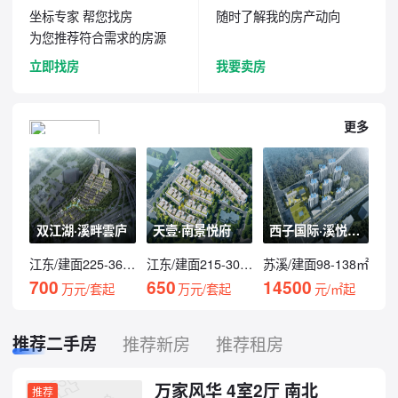
坐标专家 帮您找房
随时了解我的房产动向
为您推荐符合需求的房源
立即找房
我要卖房
更多
双江湖·溪畔雲庐
天壹·南景悦府
西子国际·溪悦云庭
江东/建面225-360㎡
江东/建面215-300㎡
苏溪/建面98-138㎡
700
650
14500
万元/套起
万元/套起
元/㎡起
推荐二手房
推荐新房
推荐租房
万家风华 4室2厅 南北
推荐