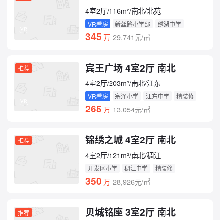
4室2厅/116m²/南北/北苑
VR看房
新丝路小学部
绣湖中学
精装修
345
万
29,741元/㎡
宾王广场 4室2厅 南北
推荐
4室2厅/203m²/南北/江东
VR看房
宗泽小学
江东中学
精装修
265
万
13,054元/㎡
锦绣之城 4室2厅 南北
推荐
4室2厅/121m²/南北/稠江
开发区小学
稠江中学
精装修
350
万
28,926元/㎡
贝城铭座 3室2厅 南北
推荐