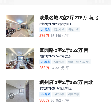
欧景名城 3室2厅275万 南北
3室2厅/178m²/南北/稠江
VR看房
西江小学
稠江中学
275
15,449元/平
万
篁园路 2室2厅252万 南
2室2厅/103.6m²/南/江东
VR看房
实验小学
稠州中学丹溪校区
252
24,331元/平
万
稠州府 3室2厅388万 南北
3室2厅/105m²/南北/稠城
VR看房
保联小学
稠州中学
388
36,952元/平
万