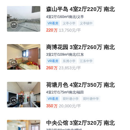
森山半岛 4室2厅220万 南北
4室2厅/160m²/南北/义亭
VR看房
义亭小学
义亭镇中
220
13,750元/平
万
商博花园 3室2厅260万 南北
3室2厅/109m²/南北/江东
VR看房
东洲小学
江东中学
260
23,853元/平
万
荷塘月色 4室2厅350万 南北
4室2厅/175m²/南北/福田
VR看房
荷叶塘小学
荷叶塘中学
350
20,000元/平
万
中央公馆 3室2厅320万 南北