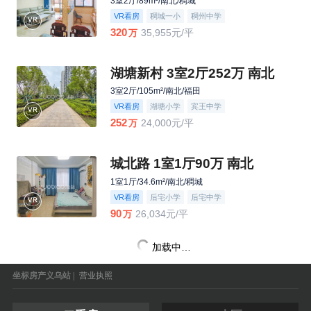
3室2厅/89m²/南北/稠城
VR看房
稠城一小
稠州中学
320
35,955元/平
万
湖塘新村 3室2厅252万 南北
3室2厅/105m²/南北/福田
VR看房
湖塘小学
宾王中学
252
24,000元/平
万
城北路 1室1厅90万 南北
1室1厅/34.6m²/南北/稠城
VR看房
后宅小学
后宅中学
90
26,034元/平
万
加载中…