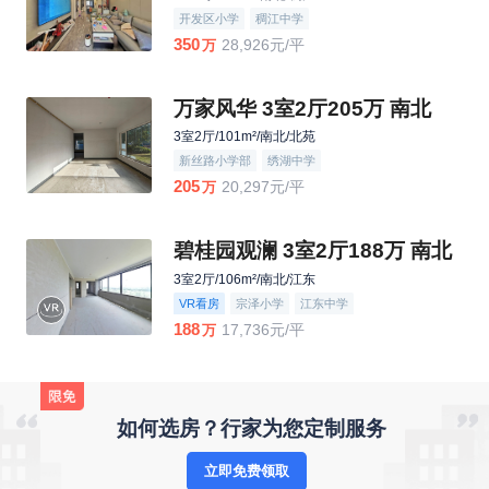
开发区小学
稠江中学
350
28,926元/平
万
万家风华 3室2厅205万 南北
3室2厅/101m²/南北/北苑
新丝路小学部
绣湖中学
205
20,297元/平
万
碧桂园观澜 3室2厅188万 南北
3室2厅/106m²/南北/江东
VR看房
宗泽小学
江东中学
188
17,736元/平
万
如何选房？行家为您定制服务
立即免费领取