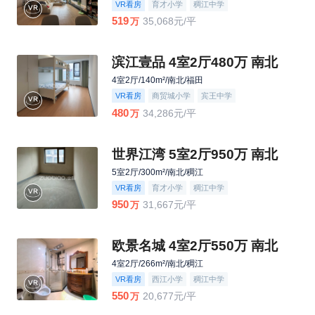
VR看房
育才小学
稠江中学
519
35,068元/平
万
滨江壹品 4室2厅480万 南北
4室2厅/140m²/南北/福田
VR看房
商贸城小学
宾王中学
480
34,286元/平
万
世界江湾 5室2厅950万 南北
5室2厅/300m²/南北/稠江
VR看房
育才小学
稠江中学
950
31,667元/平
万
欧景名城 4室2厅550万 南北
4室2厅/266m²/南北/稠江
VR看房
西江小学
稠江中学
550
20,677元/平
万