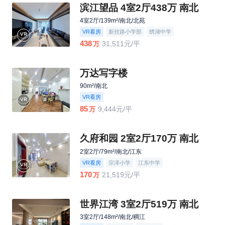
滨江望品 4室2厅438万 南北
4室2厅/139m²/南北/北苑
VR看房
新丝路小学部
绣湖中学
438
31,511元/平
万
万达写字楼
90m²/南北
VR看房
85
9,444元/平
万
久府和园 2室2厅170万 南北
2室2厅/79m²/南北/江东
VR看房
宗泽小学
江东中学
170
21,519元/平
万
世界江湾 3室2厅519万 南北
3室2厅/148m²/南北/稠江