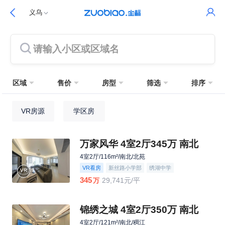
义乌
请输入小区或区域名
区域
售价
房型
筛选
排序
VR房源
学区房
万家风华 4室2厅345万 南北
4室2厅/116m²/南北/北苑
VR看房
新丝路小学部
绣湖中学
345
29,741元/平
万
锦绣之城 4室2厅350万 南北
4室2厅/121m²/南北/稠江