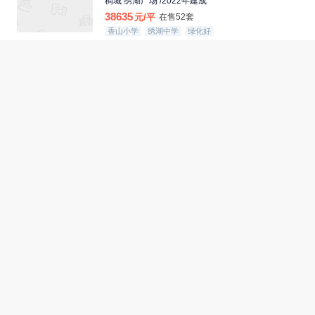
稠城 绣湖广场 /2022年建成
38635
元/平
在售52套
香山小学
绣湖中学
绿化好
壹号院庆云二区
稠城 义乌之心 /2021年建成
50478
元/平
在售74套
稠城一小
稠州中学
国际村
北苑 印悦城 /2006年建成
16734
元/平
在售74套
春华小学
北苑中学
绿化好
世贸中心
福田 世贸中心 /2015年建成
28826
元/平
在售70套
绿化好