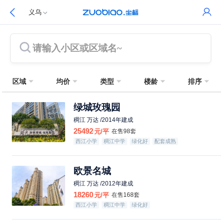
义乌
请输入小区或区域名~
区域
均价
类型
楼龄
排序
绿城玫瑰园
稠江 万达 /2014年建成
25492
元/平
在售98套
西江小学
稠江中学
绿化好
配套成熟
欧景名城
稠江 万达 /2012年建成
18260
元/平
在售168套
西江小学
稠江中学
绿化好