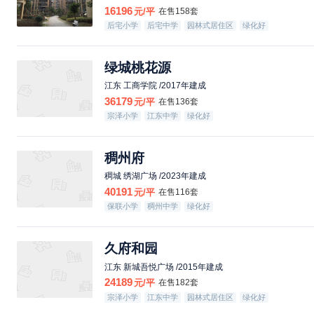
16196
元/平
在售158套
后宅小学
后宅中学
园林式居住区
绿化好
绿城桃花源
江东 工商学院 /2017年建成
36179
元/平
在售136套
宗泽小学
江东中学
绿化好
稠州府
稠城 绣湖广场 /2023年建成
40191
元/平
在售116套
保联小学
稠州中学
绿化好
久府和园
江东 新城吾悦广场 /2015年建成
24189
元/平
在售182套
宗泽小学
江东中学
园林式居住区
绿化好