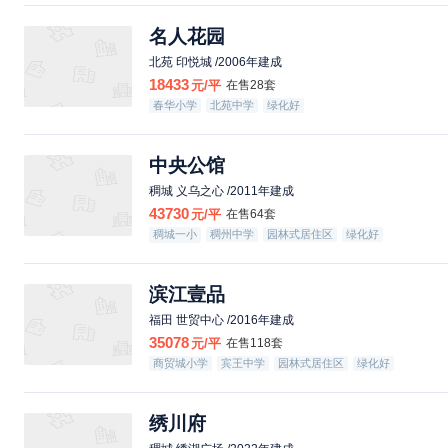
名人花园
北苑 印悦城 /2006年建成
18433
元/平
在售28套
春华小学
北苑中学
绿化好
中央公馆
稠城 义乌之心 /2011年建成
43730
元/平
在售64套
稠城一小
稠州中学
园林式居住区
绿化好
配套成熟
滨江壹品
福田 世贸中心 /2016年建成
35078
元/平
在售118套
商贸城小学
宾王中学
园林式居住区
绿化好
绣川府