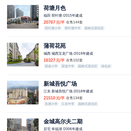
荷塘月色
福田 荷叶塘 /2015年建成
20767
元/平
在售144套
荷叶塘小学
荷叶塘中学
园林式居住区
绿化好
蒲荷花苑
城西 城西宝龙广场 /2019年建成
16327
元/平
在售102套
望道小学
望道中学
园林式居住区
绿化好
新城吾悦广场
江东 新城吾悦广场 /2018年建成
21510
元/平
在售134套
东洲小学
江东中学
园林式居住区
金城高尔夫二期
后宅 幸福湖 /2006年建成