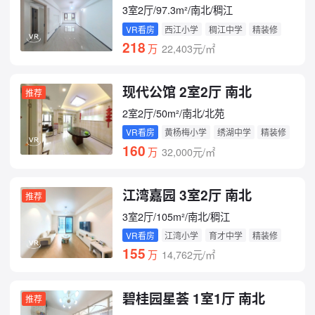
3室2厅/97.3m²/南北/稠江
VR看房
西江小学
稠江中学
精装修
218
万
22,403元/㎡
现代公馆 2室2厅 南北
推荐
2室2厅/50m²/南北/北苑
VR看房
黄杨梅小学
绣湖中学
精装修
160
万
32,000元/㎡
江湾嘉园 3室2厅 南北
推荐
3室2厅/105m²/南北/稠江
VR看房
江湾小学
育才中学
精装修
155
万
14,762元/㎡
碧桂园星荟 1室1厅 南北
推荐