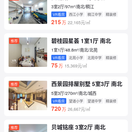
3室2厅/97m²/南北/稠江
VR看房
西江小学
稠江中学
精装修
215
万
22,165元/㎡
碧桂园星荟 1室1厅 南北
推荐
1室1厅/48.8m²/南北/北苑
VR看房
北苑小学
北苑中学
精装修
75
万
15,369元/㎡
西景园排屋别墅 5室3厅 南北
推荐
5室3厅/270m²/南北/城西
VR看房
望道小学
望道中学
精装修
720
万
26,667元/㎡
贝城铭座 3室2厅 南北
推荐