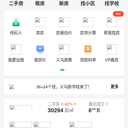
二手房
租房
新房
找小区
找学校
Hot
经纪人
卖房
房屋估价
房贷计算
帮我找房
义乌下市村已进行有机更新意向排摸
我要出租
查房价
义乌政策
贷款利率
VR看房
义乌这个景区，全面提升！
义乌已对农村有机更新相关政策作出调整
义乌高铁站改扩建工程将于8月完工
义乌高架站房，收官在即
更多
36+24个班，义乌新学校来了！
义乌下市村已进行有机更新意向排摸
义乌这个景区，全面提升！
二手房
0.42%
最近成交
6**
30294
套
元/㎡