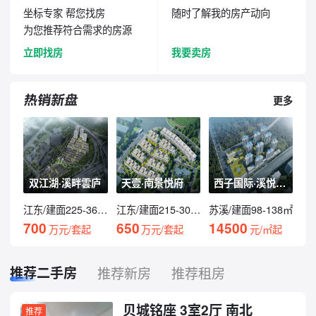
坐标专家 帮您找房
随时了解我的房产动向
为您推荐符合需求的房源
立即找房
我要卖房
更多
双江湖·溪畔雲庐
天壹·南景悦府
西子国际·溪悦云庭
江东/建面225-360㎡
江东/建面215-300㎡
苏溪/建面98-138㎡
700
650
14500
万元/套起
万元/套起
元/㎡起
推荐二手房
推荐新房
推荐租房
贝城铭座 3室2厅 南北
推荐