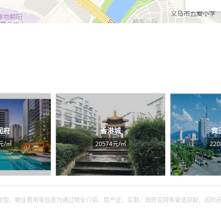
润府
香港城
宾
元/㎡
20574元/㎡
22
筑类型、物业费用等信息为通过物业介绍、房产证、实勘、政府官网等渠道获取，因时