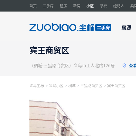
首页
二手房
租房
新房
小区
学校
经纪人
卖
房源
宾王商贸区
（稠城-三挺路商贸区）义乌市工人北路126号
查
义乌坐标
义乌小区
稠城
三挺路商贸区
宾王商贸区
>
>
>
>