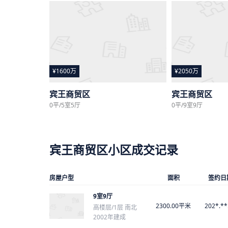
¥1600万
¥2050万
宾王商贸区
宾王商贸区
0平/5室5厅
0平/9室9厅
宾王商贸区小区成交记录
房屋户型
面积
签约日
9室9厅
2300.00平米
202*.**
高楼层/1层 南北
2002年建成