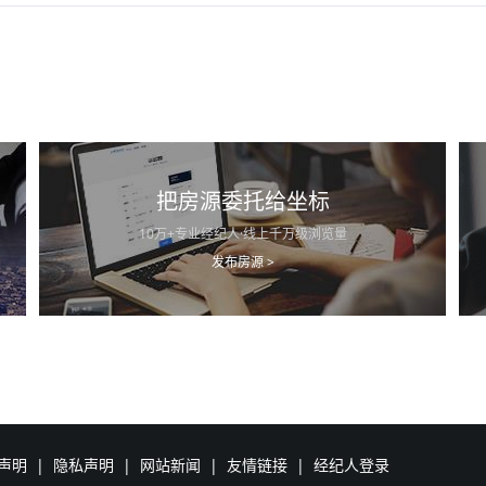
把房源委托给坐标
10万+专业经纪人·线上千万级浏览量
发布房源 >
声明
|
隐私声明
|
网站新闻
|
友情链接
|
经纪人登录