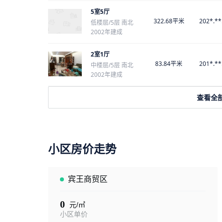
5室5厅
322.68平米
202*.**
低楼层/5层 南北
2002年建成
2室1厅
83.84平米
201*.**
中楼层/5层 南北
2002年建成
查看全
小区房价走势
宾王商贸区
0
元/㎡
小区单价