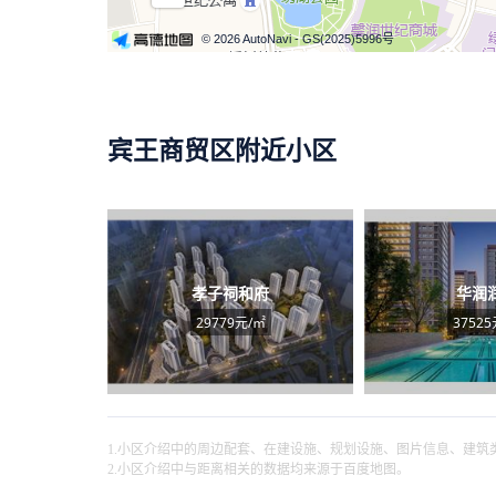
© 2026 AutoNavi
- GS(2025)5996号
宾王商贸区附近小区
孝子祠和府
华润
29779元/㎡
37525
1.小区介绍中的周边配套、在建设施、规划设施、图片信息、建
2.小区介绍中与距离相关的数据均来源于百度地图。