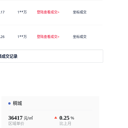
.17
1**万
登陆查看成交>
坐标成交
.26
1**万
登陆查看成交>
坐标成交
部成交记录
稠城
36417
0.25
元/㎡
%
区域单价
比上月