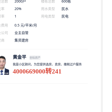
屋总数
2000户
楼栋总数
600栋
化率
20%
用水类型
民水
积率
1
用电类型
民电
业费用
0.5 元/平米/月
业公司
业主自管
发商
集资建房
黄金平
坐标房产
我是小区顾问，为您提供选房、卖房、缴税过户服务
4000669000转241