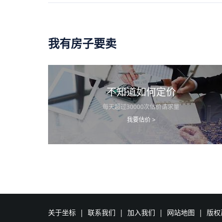
我有房子要卖
不知道如何定价
每天超过30000次估价请求量
我要估价 >
关于坐标
|
联系我们
|
加入我们
|
网站地图
|
版权