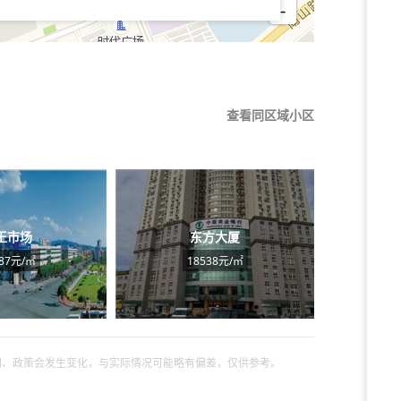
-
查看同区域小区
王市场
东方大厦
087元/㎡
18538元/㎡
间、政策会发生变化，与实际情况可能略有偏差，仅供参考。