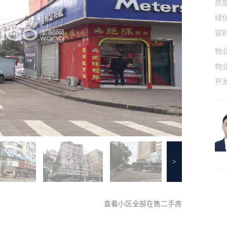
房
绿
容
物
物
开
>
查看小区全部在售二手房