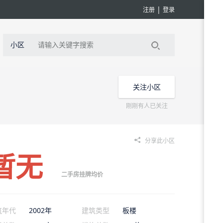
|
注册
登录
小区
关注小区
刚刚有人已关注
分享此小区
暂无
二手房挂牌均价
筑年代
2002年
建筑类型
板楼