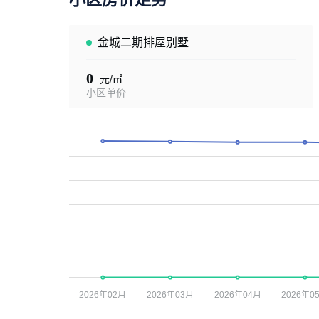
金城二期排屋别墅
0
元/㎡
小区单价