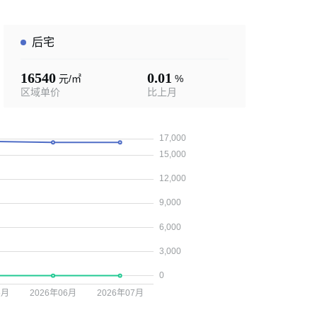
后宅
16540
0.01
元/㎡
%
区域单价
比上月