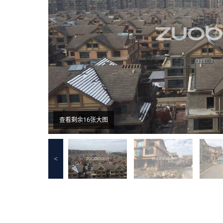
查看剩余16张大图
<