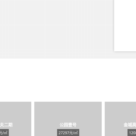
夫二期
公园壹号
金城
元/㎡
27297元/㎡
12