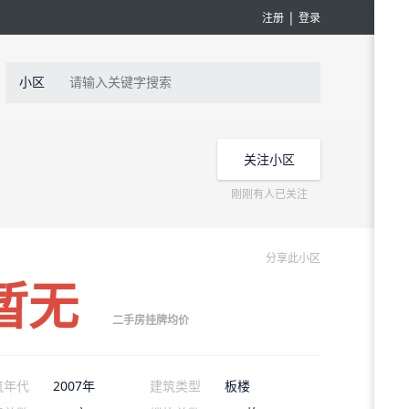
|
注册
登录
小区
关注小区
刚刚有人已关注
分享此小区
暂无
二手房挂牌均价
筑年代
2007年
建筑类型
板楼