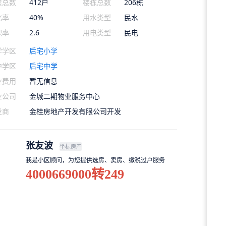
屋总数
412户
楼栋总数
206栋
化率
40%
用水类型
民水
积率
2.6
用电类型
民电
学学区
后宅小学
中学区
后宅中学
业费用
暂无信息
业公司
金城二期物业服务中心
发商
金桂房地产开发有限公司开发
张友波
坐标房产
我是小区顾问，为您提供选房、卖房、缴税过户服务
4000669000转249