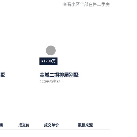
查看小区全部在售二手房
¥1700万
别墅
金城二期排屋别墅
420平/5室3厅
期
成交价
成交单价
数据来源