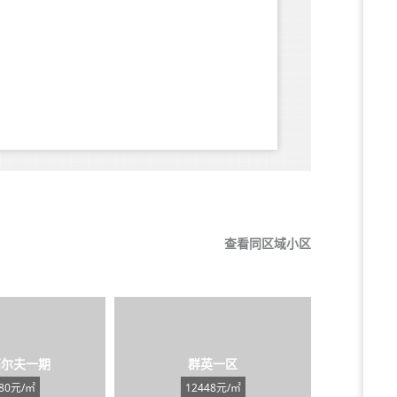
查看同区域小区
高尔夫一期
群英一区
080元/㎡
12448元/㎡