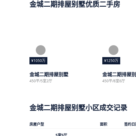
金城二期排屋别墅优质二手房
¥1050万
¥1250万
金城二期排屋别墅
金城二期排屋
450平/5室2厅
450平/8室6厅
金城二期排屋别墅小区成交记录
房屋户型
面积
签约日
5室5厅