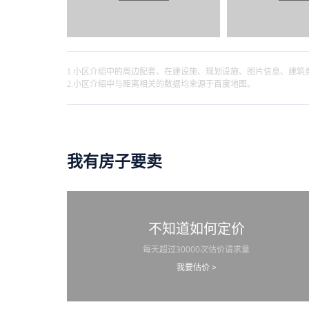
1.小区介绍中的周边配套、在建设施、规划设施、图片信息、建
2.小区介绍中与距离相关的数据均来源于百度地图。
我有房子要卖
不知道如何定价
每天超过30000次估价请求量
我要估价 >