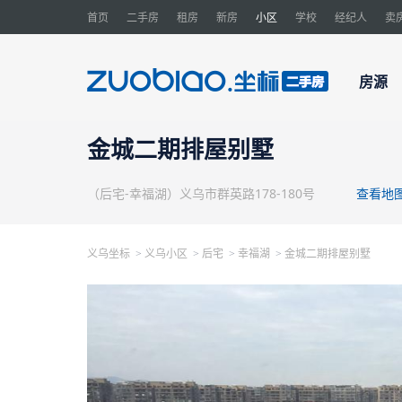
首页
二手房
租房
新房
小区
学校
经纪人
卖
房源
金城二期排屋别墅
（后宅-幸福湖）义乌市群英路178-180号
查看地
义乌坐标
义乌小区
后宅
幸福湖
金城二期排屋别墅
>
>
>
>