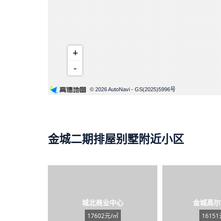
+
-
© 2026 AutoNavi
- GS(2025)5996号
金城二期排屋别墅附近小区
城北商业中心
金城高尔
17602元/㎡
16151