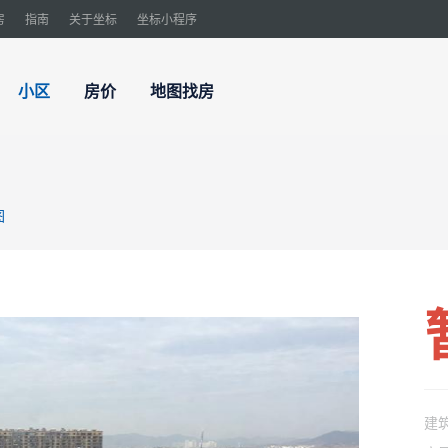
房
指南
关于坐标
坐标小程序
小区
房价
地图找房
图
建