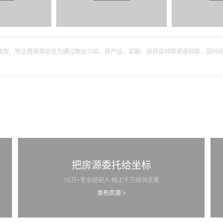
筑类型、物业费用等信息为通过物业介绍、房产证、实勘、政府官网等渠道获取，因时
把房源委托给坐标
10万+专业经纪人·线上千万级浏览量
发布房源 >