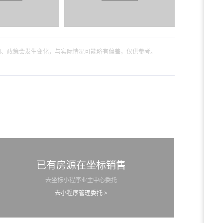
间、政策会发生变化，与实际情况可能略有偏差，仅供参考。
已有房源在坐标销售
去坐标小程序业主中心委托
去小程序管理委托 >