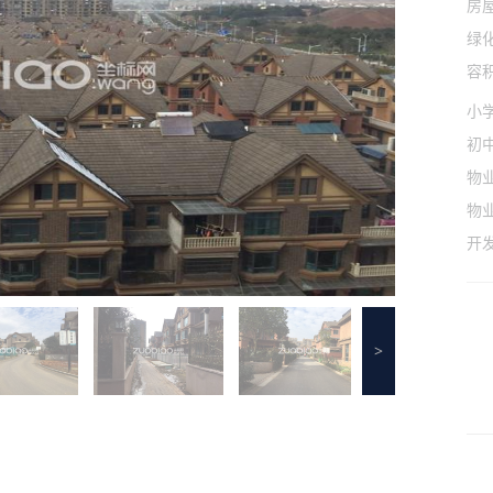
房
绿
容
小
初
物
物
开
>