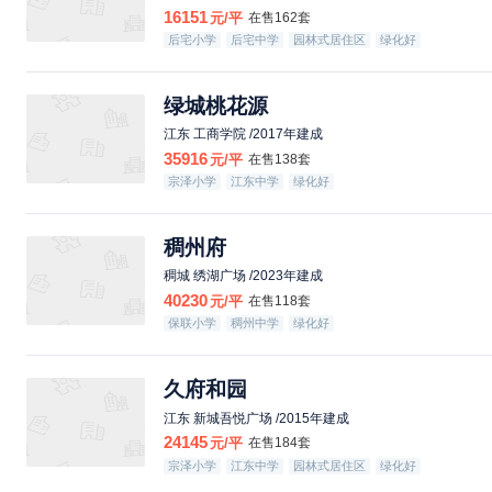
16151
元/平
在售162套
后宅小学
后宅中学
园林式居住区
绿化好
绿城桃花源
江东 工商学院 /2017年建成
35916
元/平
在售138套
宗泽小学
江东中学
绿化好
稠州府
稠城 绣湖广场 /2023年建成
40230
元/平
在售118套
保联小学
稠州中学
绿化好
久府和园
江东 新城吾悦广场 /2015年建成
24145
元/平
在售184套
宗泽小学
江东中学
园林式居住区
绿化好