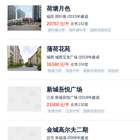
荷塘月色
福田 荷叶塘 /2015年建成
20767
元/平
在售142套
荷叶塘小学
荷叶塘中学
园林式居住区
绿化好
蒲荷花苑
城西 城西宝龙广场 /2019年建成
16340
元/平
在售104套
望道小学
望道中学
园林式居住区
绿化好
新城吾悦广场
江东 新城吾悦广场 /2018年建成
21508
元/平
在售130套
东洲小学
江东中学
园林式居住区
金城高尔夫二期
后宅 幸福湖 /2006年建成