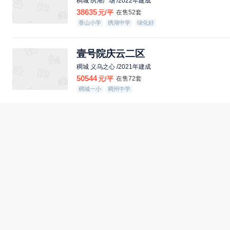
稠城 绣湖广场 /2022年建成
38635
元/平
在售52套
香山小学
绣湖中学
绿化好
壹号院庆云二区
稠城 义乌之心 /2021年建成
50544
元/平
在售72套
稠城一小
稠州中学
国际村
北苑 印悦城 /2006年建成
16691
元/平
在售70套
春华小学
北苑中学
绿化好
世贸中心
福田 世贸中心 /2015年建成
28800
元/平
在售72套
绿化好