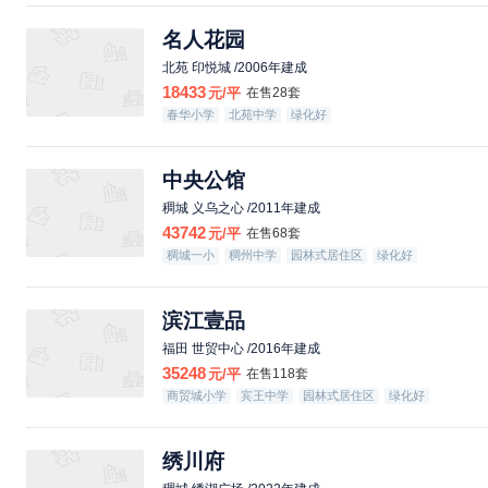
名人花园
北苑 印悦城 /2006年建成
18433
元/平
在售28套
春华小学
北苑中学
绿化好
中央公馆
稠城 义乌之心 /2011年建成
43742
元/平
在售68套
稠城一小
稠州中学
园林式居住区
绿化好
配套成熟
滨江壹品
福田 世贸中心 /2016年建成
35248
元/平
在售118套
商贸城小学
宾王中学
园林式居住区
绿化好
绣川府