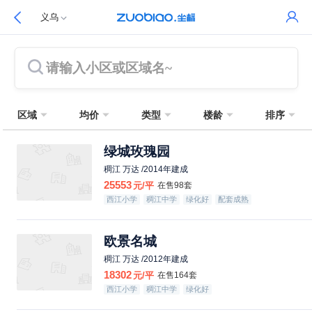
义乌
请输入小区或区域名~
区域
均价
类型
楼龄
排序
绿城玫瑰园
稠江 万达 /2014年建成
25553
元/平
在售98套
西江小学
稠江中学
绿化好
配套成熟
欧景名城
稠江 万达 /2012年建成
18302
元/平
在售164套
西江小学
稠江中学
绿化好