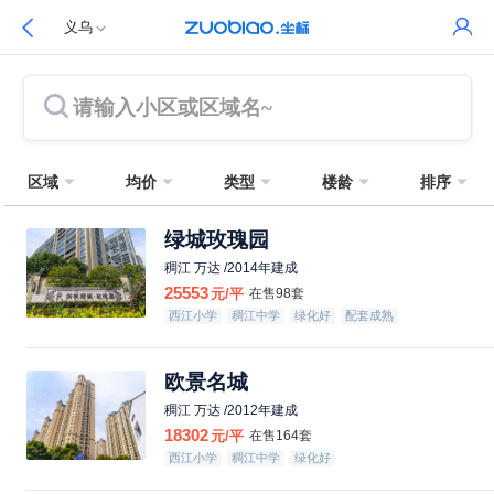
义乌
请输入小区或区域名~
区域
均价
类型
楼龄
排序
绿城玫瑰园
稠江 万达 /2014年建成
25553
元/平
在售98套
西江小学
稠江中学
绿化好
配套成熟
欧景名城
稠江 万达 /2012年建成
18302
元/平
在售164套
西江小学
稠江中学
绿化好