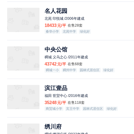
名人花园
北苑 印悦城 /2006年建成
18433
元/平
在售28套
春华小学
北苑中学
绿化好
中央公馆
稠城 义乌之心 /2011年建成
43742
元/平
在售68套
稠城一小
稠州中学
园林式居住区
绿化好
配套成熟
滨江壹品
福田 世贸中心 /2016年建成
35248
元/平
在售118套
商贸城小学
宾王中学
园林式居住区
绿化好
绣川府