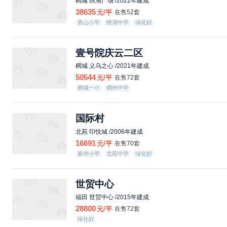
稠城 绣湖广场 /2022年建成
38635
元/平
在售52套
香山小学
绣湖中学
绿化好
壹号院庆云二区
稠城 义乌之心 /2021年建成
50544
元/平
在售72套
稠城一小
稠州中学
国际村
北苑 印悦城 /2006年建成
16691
元/平
在售70套
春华小学
北苑中学
绿化好
世贸中心
福田 世贸中心 /2015年建成
28800
元/平
在售72套
绿化好