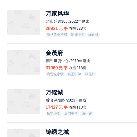
万家风华
北苑 乐购365 /2022年建成
28921
元/平
在售328套
新丝路小学部
绣湖中学
绿化好
金茂府
福田 世贸中心 /2019年建成
31060
元/平
在售218套
商贸城小学
宾王中学
绿化好
万锦城
后宅 鸿儒路 /2023年建成
17427
元/平
在售118套
后宅小学
后宅中学
绿化好
锦绣之城