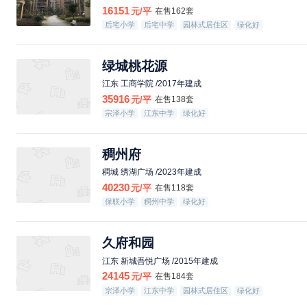
16151
元/平
在售162套
后宅小学
后宅中学
园林式居住区
绿化好
绿城桃花源
江东 工商学院 /2017年建成
35916
元/平
在售138套
宗泽小学
江东中学
绿化好
稠州府
稠城 绣湖广场 /2023年建成
40230
元/平
在售118套
保联小学
稠州中学
绿化好
久府和园
江东 新城吾悦广场 /2015年建成
24145
元/平
在售184套
宗泽小学
江东中学
园林式居住区
绿化好