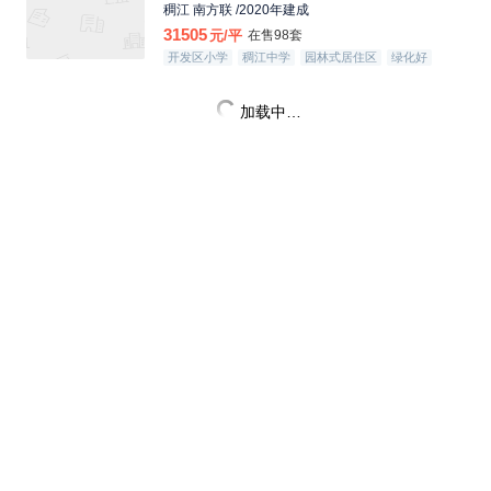
稠江 南方联 /2020年建成
31505
元/平
在售98套
开发区小学
稠江中学
园林式居住区
绿化好
加载中…