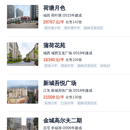
荷塘月色
福田 荷叶塘 /2015年建成
20767
元/平
在售142套
荷叶塘小学
荷叶塘中学
园林式居住区
绿化好
蒲荷花苑
城西 城西宝龙广场 /2019年建成
16340
元/平
在售104套
望道小学
望道中学
园林式居住区
绿化好
新城吾悦广场
江东 新城吾悦广场 /2018年建成
21508
元/平
在售130套
东洲小学
江东中学
园林式居住区
金城高尔夫二期
后宅 幸福湖 /2006年建成