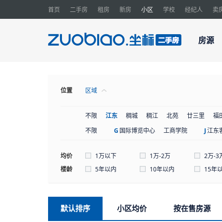
首页
二手房
租房
新房
小区
学校
经纪人
卖
房源
位置
区域
不限
江东
稠城
稠江
北苑
廿三里
福
不限
G
国际博览中心
工商学院
J
江东
均价
1万以下
1万-2万
2万-3
楼龄
5年以内
10年以内
15年
默认排序
小区均价
按在售房源