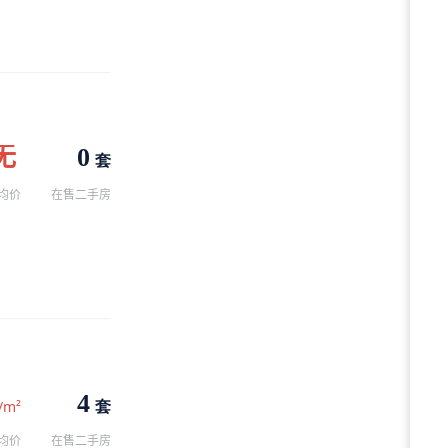
无
0
套
均价
在售二手房
4
套
/m²
均价
在售二手房