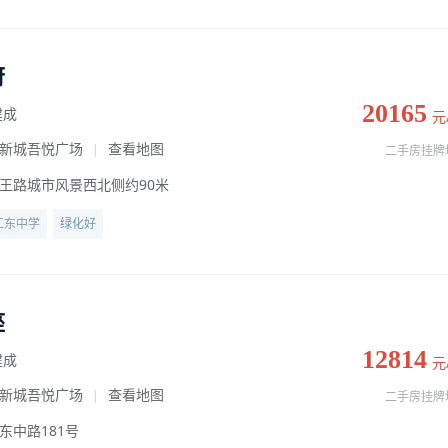
府
20165
建成
元
新城吾悦广场
查看地图
|
二手房挂牌
王路城市风景西北侧约90米
江东中学
绿化好
座
12814
建成
元
新城吾悦广场
查看地图
|
二手房挂牌
东中路181号