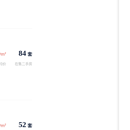
84
套
/m²
均价
在售二手房
52
套
/m²