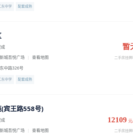
江东中学
配套成熟
区
暂
建成
新城吾悦广场
查看地图
|
二手房挂牌
东中路326号
江东中学
配套成熟
(宾王路558号)
12109
建成
元
新城吾悦广场
查看地图
|
二手房挂牌