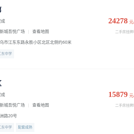
第
24278
建成
元
新城吾悦广场
查看地图
|
二手房挂牌
乌市江东东路永胜小区北区北侧约60米
江东中学
区
15879
建成
元
新城吾悦广场
查看地图
|
二手房挂牌
洲路20号
江东中学
配套成熟