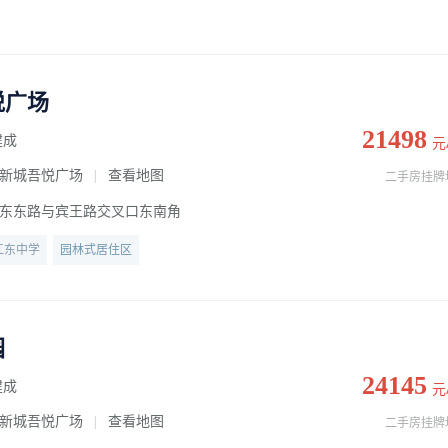
悦广场
21498
建成
元
新城吾悦广场
查看地图
|
二手房挂牌
东东路与宾王路交叉口东南角
江东中学
园林式居住区
园
24145
建成
元
新城吾悦广场
查看地图
|
二手房挂牌