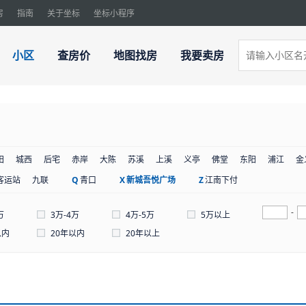
房
指南
关于坐标
坐标小程序
小区
查房价
地图找房
我要卖房
田
城西
后宅
赤岸
大陈
苏溪
上溪
义亭
佛堂
东阳
浦江
金
客运站
九联
Q
青口
X
新城吾悦广场
Z
江南下付
-
万
3万-4万
4万-5万
5万以上
以内
20年以内
20年以上