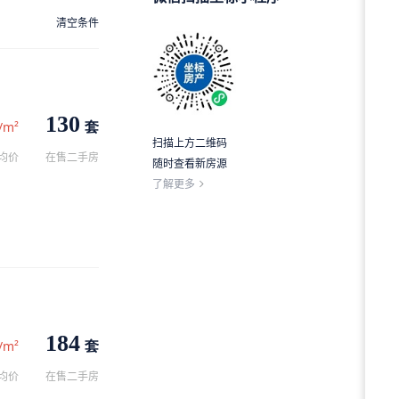
清空条件
130
套
/m²
扫描上方二维码
均价
在售二手房
随时查看新房源
了解更多
184
套
/m²
均价
在售二手房