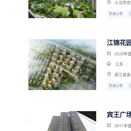
义乌市宗
宗泽小学
江锦花
2023年
江东
|
浙江省金
宗泽小学
宾王广
2011年