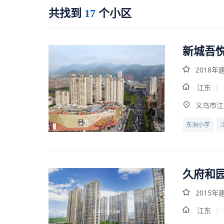
共找到
个小区
17
新城吾
2018年
江东
|
义乌市江
东洲小学
久府和
2015年
江东
|