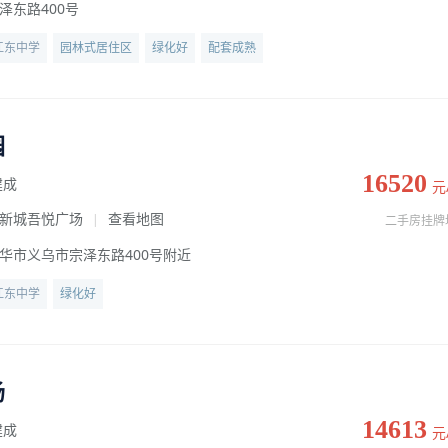
泽东路400号
江东中学
园林式居住区
绿化好
配套成熟
园
16520
建成
元
新城吾悦广场
查看地图
|
二手房挂牌
华市义乌市宗泽东路400号附近
江东中学
绿化好
场
14613
建成
元